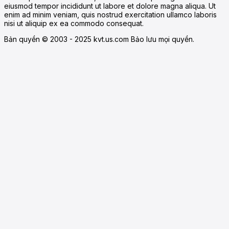
eiusmod tempor incididunt ut labore et dolore magna aliqua. Ut
enim ad minim veniam, quis nostrud exercitation ullamco laboris
nisi ut aliquip ex ea commodo consequat.
Bản quyền © 2003 - 2025 kvt.us.com Bảo lưu mọi quyền.