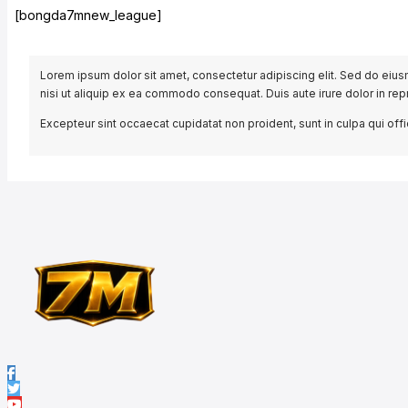
[bongda7mnew_league]
Lorem ipsum dolor sit amet, consectetur adipiscing elit. Sed do eius
nisi ut aliquip ex ea commodo consequat. Duis aute irure dolor in repre
Excepteur sint occaecat cupidatat non proident, sunt in culpa qui offi