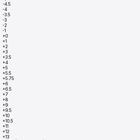
-4.5
-4
-3.5
-3
-2
-1
+0
+1
+2
+3
+3.5
+4
+5
+5.5
+5.75
+6
+6.5
+7
+8
+9
+9.5
+10
+10.5
+11
+12
+13