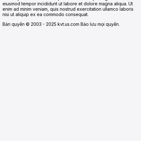
eiusmod tempor incididunt ut labore et dolore magna aliqua. Ut
enim ad minim veniam, quis nostrud exercitation ullamco laboris
nisi ut aliquip ex ea commodo consequat.
Bản quyền © 2003 - 2025 kvt.us.com Bảo lưu mọi quyền.