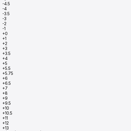
-4.5
-4
-3.5
-3
-2
-1
+0
+1
+2
+3
+3.5
+4
+5
+5.5
+5.75
+6
+6.5
+7
+8
+9
+9.5
+10
+10.5
+11
+12
+13