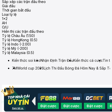
Sắp xếp các trận đấu theo
Giải đấu
Thời gian bắt đầu
Loại tỷ lệ
1x2
AH
O/U
Hiển thị các trận đấu theo
Tỷ lệ Châu Âu (1.50)
Tỷ lệ HongKong (0.5)
Tỷ lệ Indo (-2.00)
Tỷ lệ Mỹ (-200)
Tỷ lệ Malaysia (0.5)
Kiến thức soi kèo
Nhận Định Trận Đấu
Kiến thức cá cược
Tin t
7M
World cup 2026
Lịch Thi Đấu Bóng Đá Hôm Nay & Sắp Tới
Đặt cược
Đặt cược
Đặt cược
Đặt cược
Đ
Xem tất cả