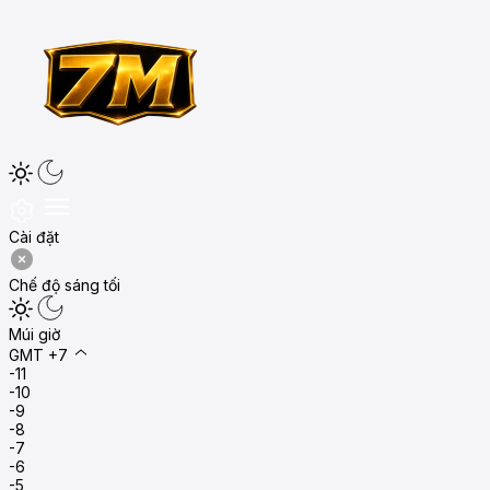
Cài đặt
Chế độ sáng tối
Múi giờ
GMT +7
-11
-10
-9
-8
-7
-6
-5