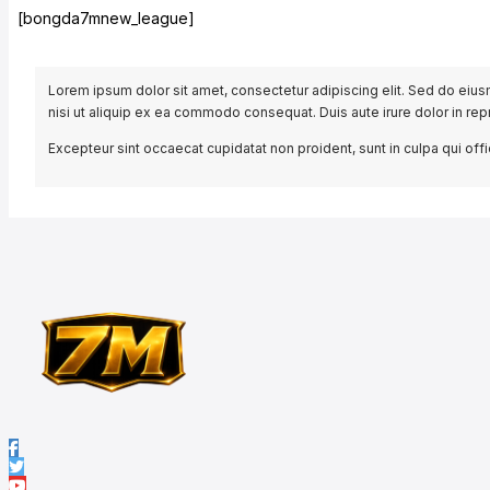
[bongda7mnew_league]
Lorem ipsum dolor sit amet, consectetur adipiscing elit. Sed do eius
nisi ut aliquip ex ea commodo consequat. Duis aute irure dolor in repre
Excepteur sint occaecat cupidatat non proident, sunt in culpa qui offi