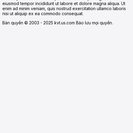
eiusmod tempor incididunt ut labore et dolore magna aliqua. Ut
enim ad minim veniam, quis nostrud exercitation ullamco laboris
nisi ut aliquip ex ea commodo consequat.
Bản quyền © 2003 - 2025 kvt.us.com Bảo lưu mọi quyền.