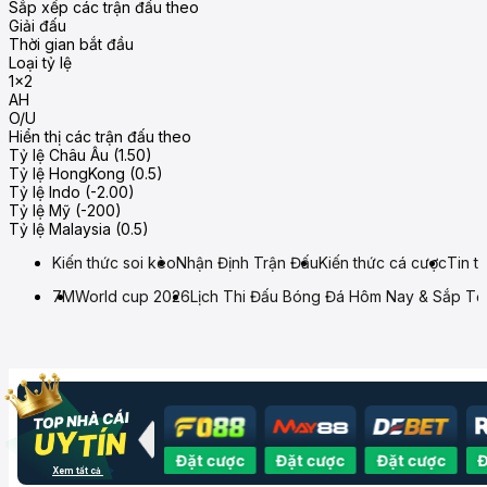
Sắp xếp các trận đấu theo
Giải đấu
Thời gian bắt đầu
Loại tỷ lệ
1x2
AH
O/U
Hiển thị các trận đấu theo
Tỷ lệ Châu Âu (1.50)
Tỷ lệ HongKong (0.5)
Tỷ lệ Indo (-2.00)
Tỷ lệ Mỹ (-200)
Tỷ lệ Malaysia (0.5)
Kiến thức soi kèo
Nhận Định Trận Đấu
Kiến thức cá cược
Tin t
7M
World cup 2026
Lịch Thi Đấu Bóng Đá Hôm Nay & Sắp Tới
Đặt cược
Đặt cược
Đặt cược
Đặt cược
Đ
Xem tất cả