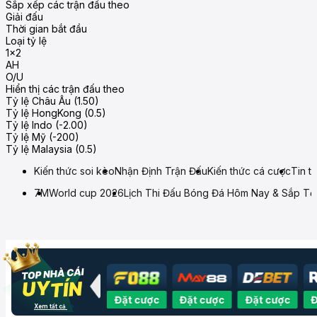
Sắp xếp các trận đấu theo
Giải đấu
Thời gian bắt đầu
Loại tỷ lệ
1x2
AH
O/U
Hiển thị các trận đấu theo
Tỷ lệ Châu Âu (1.50)
Tỷ lệ HongKong (0.5)
Tỷ lệ Indo (-2.00)
Tỷ lệ Mỹ (-200)
Tỷ lệ Malaysia (0.5)
Kiến thức soi kèo
Nhận Định Trận Đấu
Kiến thức cá cược
Tin t
7M
World cup 2026
Lịch Thi Đấu Bóng Đá Hôm Nay & Sắp Tới
Đặt cược
Đặt cược
Đặt cược
Đặt cược
Đ
Xem tất cả