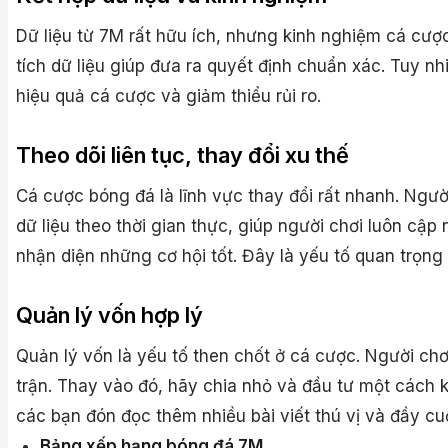
Dữ liệu từ 7M rất hữu ích, nhưng kinh nghiệm cá cược
tích dữ liệu giúp đưa ra quyết định chuẩn xác. Tuy n
hiệu quả cá cược và giảm thiểu rủi ro.
Theo dõi liên tục, thay đổi xu thế
Cá cược bóng đá là lĩnh vực thay đổi rất nhanh. Người
dữ liệu theo thời gian thực, giúp người chơi luôn cập
nhận diện những cơ hội tốt. Đây là yếu tố quan trọng 
Quản lý vốn hợp lý
Quản lý vốn là yếu tố then chốt ở cá cược. Người chơi
trận. Thay vào đó, hãy chia nhỏ và đầu tư một cách kh
các bạn đón đọc thêm nhiều bài viết thú vị và đầy c
Bảng xếp hạng bóng đá 7M