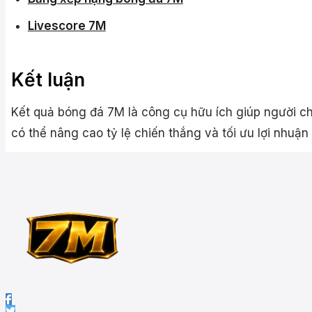
Livescore 7M
Kết luận
Kết quả bóng đá 7M là công cụ hữu ích giúp người chơ
có thể nâng cao tỷ lệ chiến thắng và tối ưu lợi nhuận