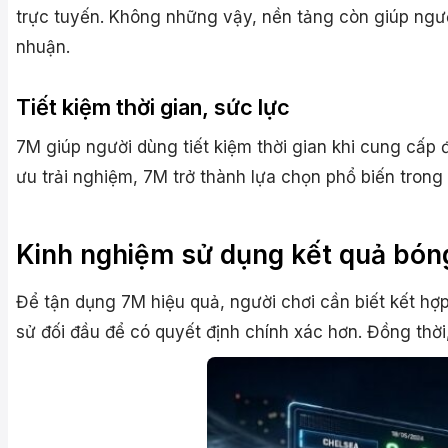
trực tuyến.
Không những vậy, nền tảng còn giúp người 
nhuận.
Tiết kiệm thời gian, sức lực
7M giúp người dùng tiết kiệm thời gian khi cung cấp 
ưu trải nghiệm, 7M trở thành lựa chọn phổ biến trong 
Kinh nghiệm sử dụng kết quả bón
Để tận dụng 7M hiệu quả, người chơi cần biết kết hợp
sử đối đầu để có quyết định chính xác hơn. Đồng thời,