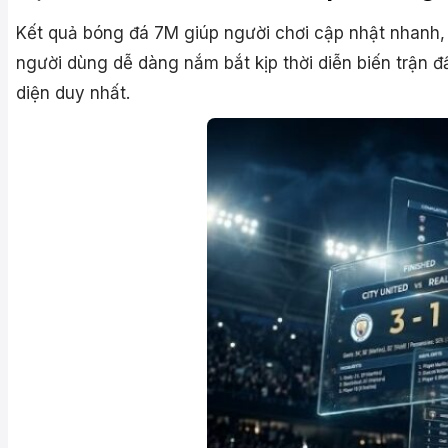
Kết quả bóng đá 7M giúp người chơi cập nhật nhanh, p
người dùng dễ dàng nắm bắt kịp thời diễn biến trận đấ
diện duy nhất.