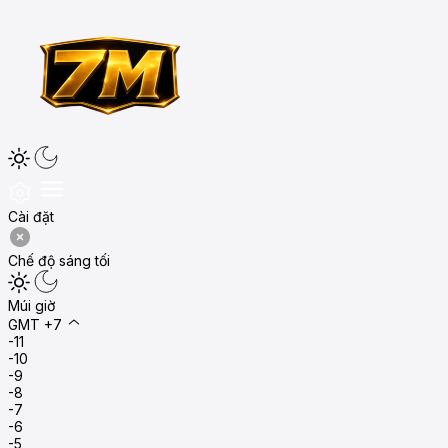
Cài đặt
Chế độ sáng tối
Múi giờ
GMT +7
-11
-10
-9
-8
-7
-6
-5