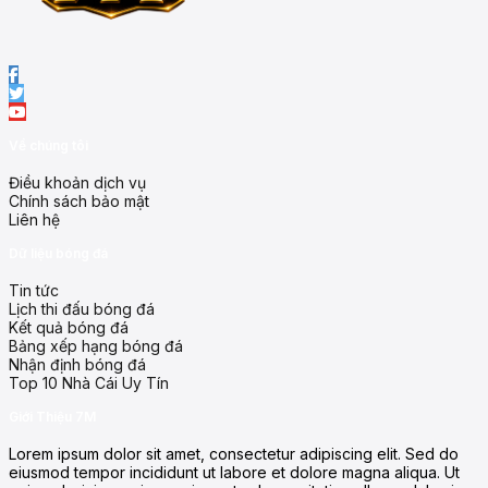
Về chúng tôi
Điều khoản dịch vụ
Chính sách bảo mật
Liên hệ
Dữ liệu bóng đá
Tin tức
Lịch thi đấu bóng đá
Kết quả bóng đá
Bảng xếp hạng bóng đá
Nhận định bóng đá
Top 10 Nhà Cái Uy Tín
Giới Thiệu 7M
Lorem ipsum dolor sit amet, consectetur adipiscing elit. Sed do
eiusmod tempor incididunt ut labore et dolore magna aliqua. Ut