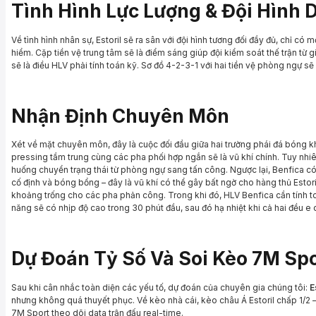
Tình Hình Lực Lượng & Đội Hình 
Về tình hình nhân sự, Estoril sẽ ra sân với đội hình tương đối đầy đủ, chỉ 
hiểm. Cặp tiền vệ trung tâm sẽ là điểm sáng giúp đội kiểm soát thế trận từ 
sẽ là điều HLV phải tính toán kỹ. Sơ đồ 4-2-3-1 với hai tiền vệ phòng ngự 
Nhận Định Chuyên Môn
Xét về mặt chuyên môn, đây là cuộc đối đầu giữa hai trường phái đá bóng khá
pressing tầm trung cùng các pha phối hợp ngắn sẽ là vũ khí chính. Tuy nhi
huống chuyển trạng thái từ phòng ngự sang tấn công. Ngược lại, Benfica có
cố định và bóng bổng – đây là vũ khí có thể gây bất ngờ cho hàng thủ Estori
khoảng trống cho các pha phản công. Trong khi đó, HLV Benfica cần tính to
năng sẽ có nhịp độ cao trong 30 phút đầu, sau đó hạ nhiệt khi cả hai đều e 
Dự Đoán Tỷ Số Và Soi Kèo 7M Sp
Sau khi cân nhắc toàn diện các yếu tố, dự đoán của chuyên gia chúng tôi:
E
nhưng không quá thuyết phục. Về kèo nhà cái, kèo châu Á Estoril chấp 1/2 – 
7M Sport theo dõi data trận đấu real-time.