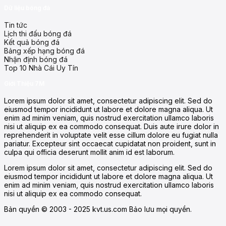
Dữ liệu bóng đá
Tin tức
Lịch thi đấu bóng đá
Kết quả bóng đá
Bảng xếp hạng bóng đá
Nhận định bóng đá
Top 10 Nhà Cái Uy Tín
Giới Thiệu 7M
Lorem ipsum dolor sit amet, consectetur adipiscing elit. Sed do
eiusmod tempor incididunt ut labore et dolore magna aliqua. Ut
enim ad minim veniam, quis nostrud exercitation ullamco laboris
nisi ut aliquip ex ea commodo consequat. Duis aute irure dolor in
reprehenderit in voluptate velit esse cillum dolore eu fugiat nulla
pariatur. Excepteur sint occaecat cupidatat non proident, sunt in
culpa qui officia deserunt mollit anim id est laborum.
Lorem ipsum dolor sit amet, consectetur adipiscing elit. Sed do
eiusmod tempor incididunt ut labore et dolore magna aliqua. Ut
enim ad minim veniam, quis nostrud exercitation ullamco laboris
nisi ut aliquip ex ea commodo consequat.
Bản quyền © 2003 - 2025 kvt.us.com Bảo lưu mọi quyền.