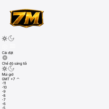
Cài đặt
Chế độ sáng tối
Múi giờ
GMT +7
-11
-10
-9
-8
-7
-6
-5