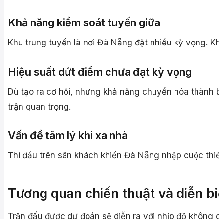
Khả năng kiểm soát tuyến giữa
Khu trung tuyến là nơi Đà Nẵng đặt nhiều kỳ vọng. Kh
Hiệu suất dứt điểm chưa đạt kỳ vọng
Dù tạo ra cơ hội, nhưng khả năng chuyển hóa thành b
trận quan trọng.
Vấn đề tâm lý khi xa nhà
Thi đấu trên sân khách khiến Đà Nẵng nhập cuộc thiếu
Tương quan chiến thuật và diễn bi
Trận đấu được dự đoán sẽ diễn ra với nhịp độ không q