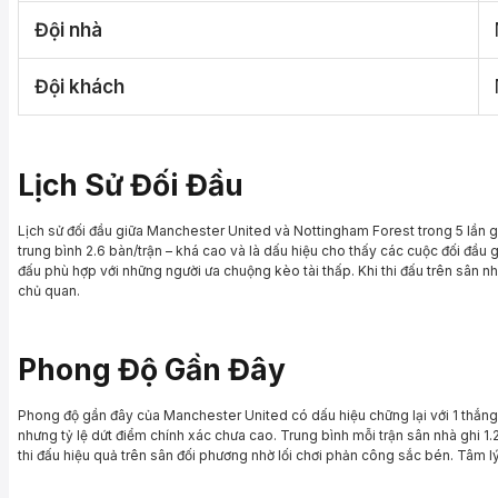
Đội nhà
Đội khách
Lịch Sử Đối Đầu
Lịch sử đối đầu giữa Manchester United và Nottingham Forest trong 5 lần g
trung bình 2.6 bàn/trận – khá cao và là dấu hiệu cho thấy các cuộc đối đầu g
đấu phù hợp với những người ưa chuộng kèo tài thấp. Khi thi đấu trên sân 
chủ quan.
Phong Độ Gần Đây
Phong độ gần đây của Manchester United có dấu hiệu chững lại với 1 thắng, 
nhưng tỷ lệ dứt điểm chính xác chưa cao. Trung bình mỗi trận sân nhà ghi 1.2
thi đấu hiệu quả trên sân đối phương nhờ lối chơi phản công sắc bén. Tâm lý