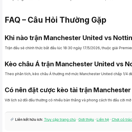
FAQ – Câu Hỏi Thường Gặp
Khi nào trận Manchester United vs Notti
Trận đấu sẽ chính thức bắt đầu lúc 18:30 ngày 17/5/2026, thuộc giải Premie
Kèo châu Á trận Manchester United vs N
Theo phân tích, kèo châu Á thường mở mức Manchester United chấp 1/4 đến 1
Có nên đặt cược kèo tài trận Manchester
Với lịch sử đối đầu thường có nhiều bàn thắng và phong cách thi đấu cởi mở củ
Liên kết hữu ích:
Truy cập trang chủ
·
Giới thiệu
·
Liên hệ
·
Chơi có trá