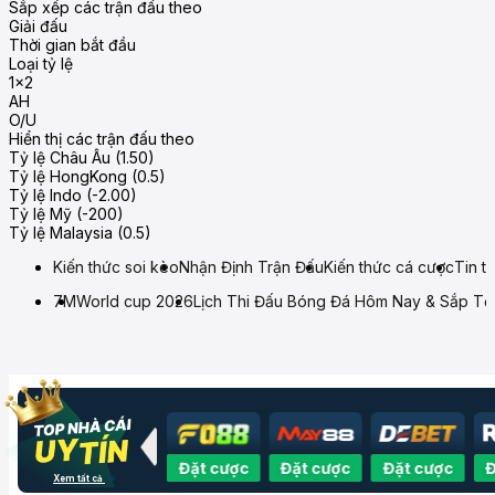
Sắp xếp các trận đấu theo
Giải đấu
Thời gian bắt đầu
Loại tỷ lệ
1x2
AH
O/U
Hiển thị các trận đấu theo
Tỷ lệ Châu Âu (1.50)
Tỷ lệ HongKong (0.5)
Tỷ lệ Indo (-2.00)
Tỷ lệ Mỹ (-200)
Tỷ lệ Malaysia (0.5)
Kiến thức soi kèo
Nhận Định Trận Đấu
Kiến thức cá cược
Tin t
7M
World cup 2026
Lịch Thi Đấu Bóng Đá Hôm Nay & Sắp Tới
Đặt cược
Đặt cược
Đặt cược
Đặt cược
Đ
Xem tất cả