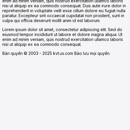
enim ad minim veniam, quis nostrud exercitation ullamco laboris
nisi ut aliquip ex ea commodo consequat. Duis aute irure dolor in
reprehenderit in voluptate velit esse cillum dolore eu fugiat nulla
pariatur. Excepteur sint occaecat cupidatat non proident, sunt in
culpa qui officia deserunt mollit anim id est laborum.
Lorem ipsum dolor sit amet, consectetur adipiscing elit. Sed do
eiusmod tempor incididunt ut labore et dolore magna aliqua. Ut
enim ad minim veniam, quis nostrud exercitation ullamco laboris
nisi ut aliquip ex ea commodo consequat.
Bản quyền © 2003 - 2025 kvt.us.com Bảo lưu mọi quyền.