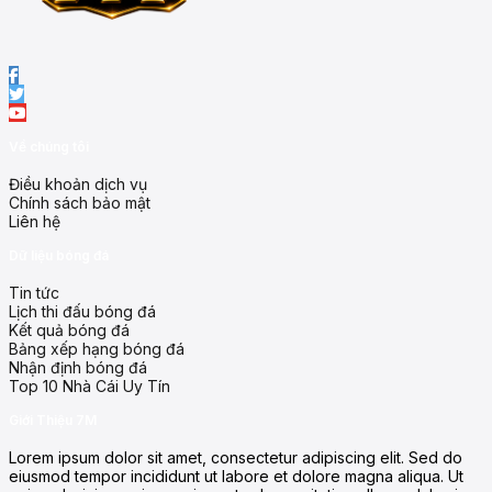
Về chúng tôi
Điều khoản dịch vụ
Chính sách bảo mật
Liên hệ
Dữ liệu bóng đá
Tin tức
Lịch thi đấu bóng đá
Kết quả bóng đá
Bảng xếp hạng bóng đá
Nhận định bóng đá
Top 10 Nhà Cái Uy Tín
Giới Thiệu 7M
Lorem ipsum dolor sit amet, consectetur adipiscing elit. Sed do
eiusmod tempor incididunt ut labore et dolore magna aliqua. Ut