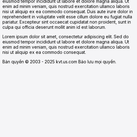
eiusmod tempor incididunt ut labore et dolore magna aliqua. Ut
enim ad minim veniam, quis nostrud exercitation ullamco laboris
nisi ut aliquip ex ea commodo consequat. Duis aute irure dolor in
reprehenderit in voluptate velit esse cillum dolore eu fugiat nulla
pariatur. Excepteur sint occaecat cupidatat non proident, sunt in
culpa qui officia deserunt mollit anim id est laborum.
Lorem ipsum dolor sit amet, consectetur adipiscing elit. Sed do
eiusmod tempor incididunt ut labore et dolore magna aliqua. Ut
enim ad minim veniam, quis nostrud exercitation ullamco laboris
nisi ut aliquip ex ea commodo consequat.
Bản quyền © 2003 - 2025 kvt.us.com Bảo lưu mọi quyền.