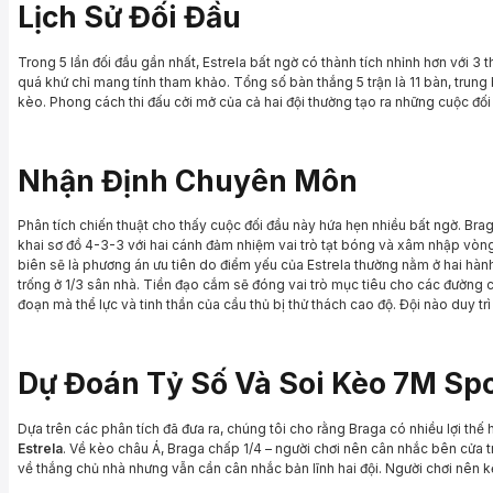
Lịch Sử Đối Đầu
Trong 5 lần đối đầu gần nhất, Estrela bất ngờ có thành tích nhỉnh hơn với 3 t
quá khứ chỉ mang tính tham khảo. Tổng số bàn thắng 5 trận là 11 bàn, trung
kèo. Phong cách thi đấu cởi mở của cả hai đội thường tạo ra những cuộc đối 
Nhận Định Chuyên Môn
Phân tích chiến thuật cho thấy cuộc đối đầu này hứa hẹn nhiều bất ngờ. Braga
khai sơ đồ 4-3-3 với hai cánh đảm nhiệm vai trò tạt bóng và xâm nhập vòn
biên sẽ là phương án ưu tiên do điểm yếu của Estrela thường nằm ở hai hàn
trống ở 1/3 sân nhà. Tiền đạo cắm sẽ đóng vai trò mục tiêu cho các đường 
đoạn mà thể lực và tinh thần của cầu thủ bị thử thách cao độ. Đội nào duy trì 
Dự Đoán Tỷ Số Và Soi Kèo 7M Sp
Dựa trên các phân tích đã đưa ra, chúng tôi cho rằng Braga có nhiều lợi th
Estrela
. Về kèo châu Á, Braga chấp 1/4 – người chơi nên cân nhắc bên cửa t
về thắng chủ nhà nhưng vẫn cần cân nhắc bản lĩnh hai đội. Người chơi nên kế