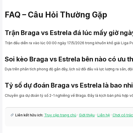
FAQ – Câu Hỏi Thường Gặp
Trận Braga vs Estrela đá lúc mấy giờ ng
Trận đấu diễn ra vào lúc 00:00 ngày 17/5/2026 trong khuôn khổ giải Liga P
Soi kèo Braga vs Estrela bên nào có ưu t
Dựa trên phân tích phong độ gần đây, lịch sử đối đầu và lực lượng ra sân, đ
Tỷ số dự đoán Braga vs Estrela là bao nh
Chuyên gia dự đoán tỷ số 2-1 nghiêng về Braga. Đây là kịch bản phù hợp với
Liên kết hữu ích:
Truy cập trang chủ
·
Giới thiệu
·
Liên hệ
·
Chơi có trá