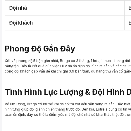
Đội nhà
Đội khách
E
Phong Độ Gần Đây
Xét về phong độ 5 trận gần nhất, Braga có 3 thắng, 1 hòa, 1 thua – tương đối
bàn/trận. Đây là kết quả của việc HLV đã ổn định đội hình ra sân và các cầu t
công đội khách gặp vấn đề khi chỉ ghi 0.9 bàn/trận, dù hàng thủ vẫn cố gắng 
Tình Hình Lực Lượng & Đội Hình 
Về lực lượng, Braga có lợi thế khi đa số trụ cột đều sẵn sàng ra sân. Đặc biệ
hình từng giúp đội giành chiến thắng trước đó. Bên kia, Estrela cũng có tin v
toàn ổn định, đây có thể là điểm yếu mà đội chủ nhà sẽ khai thác triệt để tro