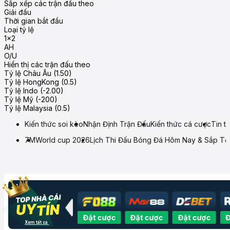
Sắp xếp các trận đấu theo
Giải đấu
Thời gian bắt đầu
Loại tỷ lệ
1x2
AH
O/U
Hiển thị các trận đấu theo
Tỷ lệ Châu Âu (1.50)
Tỷ lệ HongKong (0.5)
Tỷ lệ Indo (-2.00)
Tỷ lệ Mỹ (-200)
Tỷ lệ Malaysia (0.5)
Kiến thức soi kèo
Nhận Định Trận Đấu
Kiến thức cá cược
Tin t
7M
World cup 2026
Lịch Thi Đấu Bóng Đá Hôm Nay & Sắp Tới
Đặt cược
Đặt cược
Đặt cược
Đặt cược
Đ
Xem tất cả