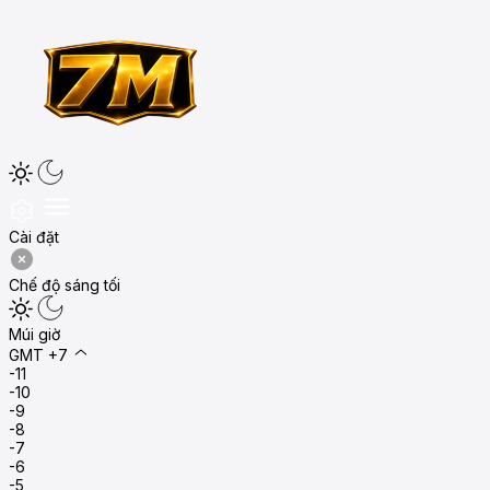
Cài đặt
Chế độ sáng tối
Múi giờ
GMT +7
-11
-10
-9
-8
-7
-6
-5