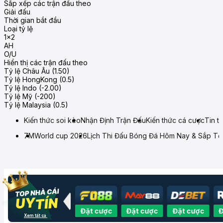
Sắp xếp các trận đấu theo
Giải đấu
Thời gian bắt đầu
Loại tỷ lệ
1x2
AH
O/U
Hiển thị các trận đấu theo
Tỷ lệ Châu Âu (1.50)
Tỷ lệ HongKong (0.5)
Tỷ lệ Indo (-2.00)
Tỷ lệ Mỹ (-200)
Tỷ lệ Malaysia (0.5)
Kiến thức soi kèo
Nhận Định Trận Đấu
Kiến thức cá cược
Tin t
7M
World cup 2026
Lịch Thi Đấu Bóng Đá Hôm Nay & Sắp Tới
Đặt cược
Đặt cược
Đặt cược
Đặt cược
Đ
Xem tất cả