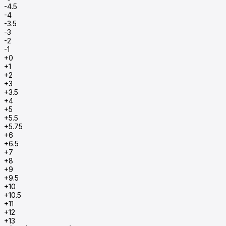
-4.5
-4
-3.5
-3
-2
-1
+0
+1
+2
+3
+3.5
+4
+5
+5.5
+5.75
+6
+6.5
+7
+8
+9
+9.5
+10
+10.5
+11
+12
+13