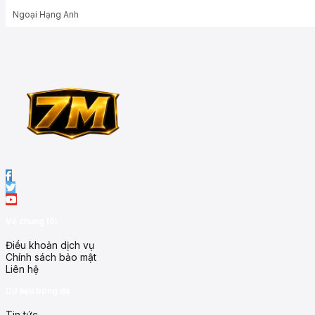
Ngoại Hạng Anh
Về chúng tôi
Điều khoản dịch vụ
Chính sách bảo mật
Liên hệ
Dữ liệu bóng đá
Tin tức