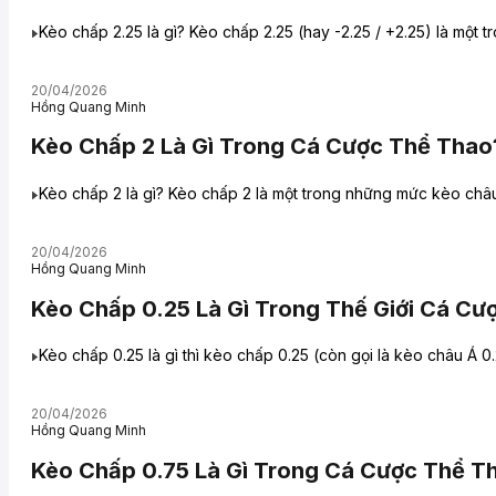
Kèo chấp 2.25 là gì? Kèo chấp 2.25 (hay -2.25 / +2.25) là một 
20/04/2026
Hồng Quang Minh
Kèo Chấp 2 Là Gì Trong Cá Cược Thể Thao
Kèo chấp 2 là gì? Kèo chấp 2 là một trong những mức kèo châu Á
20/04/2026
Hồng Quang Minh
Kèo Chấp 0.25 Là Gì Trong Thế Giới Cá Cư
Kèo chấp 0.25 là gì thì kèo chấp 0.25 (còn gọi là kèo châu Á 0.
20/04/2026
Hồng Quang Minh
Kèo Chấp 0.75 Là Gì Trong Cá Cược Thể T