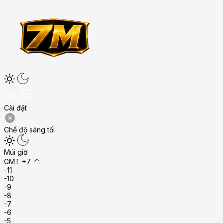
Cài đặt
Chế độ sáng tối
Múi giờ
GMT +7
-11
-10
-9
-8
-7
-6
-5