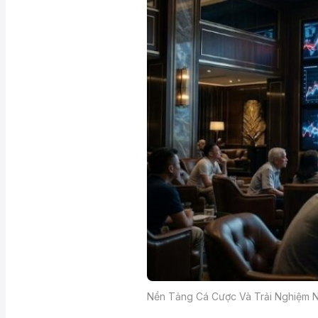
Nền Tảng Cá Cược Và Trải Nghiệm 