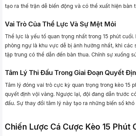
tạo ra thế trận dễ biến động và có thể xuất hiện bàn 
Vai Trò Của Thể Lực Và Sự Mệt Mỏi
Thể lực là yếu tố quan trọng nhất trong 15 phút cuối.
phòng ngự là khu vực dễ bị ảnh hưởng nhất, khi các 
tập trung có thể dẫn đến bàn thua.
Chính sự xuống sứ
Tâm Lý Thi Đấu Trong Giai Đoạn Quyết Đị
Tâm lý đóng vai trò cực kỳ quan trọng trong kèo 15 p
quyết định vội vàng.
Ngược lại, đội đang dẫn trước có
đấu.
Sự thay đổi tâm lý này tạo ra những biến số khó l
Chiến Lược Cá Cược Kèo 15 Phút 