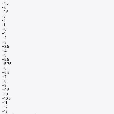
-4.5
-4
-3.5
-3
-2
-1
+0
+1
+2
+3
+3.5
+4
+5
+5.5
+5.75
+6
+6.5
+7
+8
+9
+9.5
+10
+10.5
+11
+12
+13