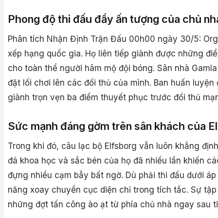
Phong độ thi đấu đầy ấn tượng của chủ nh
Phân tích Nhận Định Trận Đấu 00h00 ngày 30/5: Orgr
xếp hạng quốc gia. Họ liên tiếp giành được những điểm
cho toàn thể người hâm mộ đội bóng.
Sân nhà Gamla U
đặt lối chơi lên các đối thủ của mình. Ban huấn luyện
giành trọn vẹn ba điểm thuyết phục trước đối thủ mạn
Sức mạnh đáng gờm trên sân khách của E
Trong khi đó, câu lạc bộ Elfsborg vẫn luôn khẳng định 
đá khoa học và sắc bén của họ đã nhiều lần khiến cá
đựng nhiều cạm bẫy bất ngờ.
Dù phải thi đấu dưới á
năng xoay chuyển cục diện chỉ trong tích tắc. Sự tập
những đợt tấn công ào ạt từ phía chủ nhà ngay sau ti