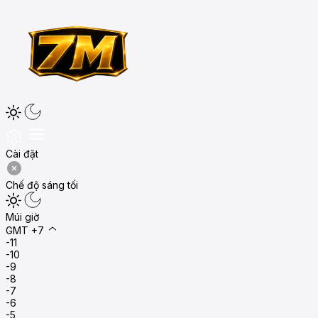
Cài đặt
Chế độ sáng tối
Múi giờ
GMT +7
-11
-10
-9
-8
-7
-6
-5