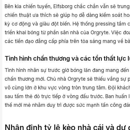
Bên kia chiến tuyến, Elfsborg chắc chắn vẫn sẽ trung 
chiến thuật ưa thích sẽ giúp họ dễ dàng kiểm soát ho
kỳ cơ động và giàu đột biến.
Hệ thống pressing tầm c
triển khai bóng từ phần sân nhà của Orgryte. Việc đ
các tiền đạo đẳng cấp phía trên tỏa sáng mang về bà
Tình hình chấn thương và các tổn thất lực 
Tình hình nhân sự trước giờ bóng lăn đang mang đến n
chấn thương mới. Chủ nhà Orgryte sẽ thiếu vắng sự ph
vô cùng lớn ở khu vực vòng tròn trung tâm.
Đội khách
sau tấm thẻ đỏ trực tiếp ở vòng đấu trước. Ban huấ
thế mới mẻ nhằm duy trì được sức mạnh tấn công đán
Nhận định tỷ lệ kèo nhà cái và dự