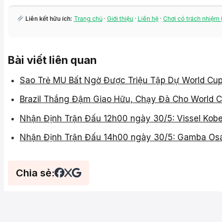
Liên kết hữu ích:
Trang chủ
·
Giới thiệu
·
Liên hệ
·
Chơi có trách nhiệm 
Bài viết liên quan
Sao Trẻ MU Bất Ngờ Được Triệu Tập Dự World Cu
Brazil Thắng Đậm Giao Hữu, Chạy Đà Cho World 
Nhận Định Trận Đấu 12h00 ngày 30/5: Vissel Kobe
Nhận Định Trận Đấu 14h00 ngày 30/5: Gamba Osa
Chia sẻ: