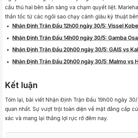
cầu thủ hai bên sẵn sàng va chạm quyết liệt. Marie
thần tốc từ các ngôi sao chạy cánh giàu kỹ thuật bên
Nhận Định Trận Đấu 12h00 ngày 30/5: Vissel Kob
Nhận Định Trận Đấu 14h00 ngày 30/5: Gamba Os
Nhận Định Trận Đấu 20h00 ngày 30/5: GAIS vs Ka
Nhận Định Trận Đấu 20h00 ngày 30/5: Malmo vs 
Kết luận
Tóm lại, bài viết Nhận Định Trận Đấu 19h00 ngày 30
quan nhất. Sự vượt trội toàn diện về mặt đẳng cấp củ
xác và mang lại thắng lợi rực rỡ đêm nay.