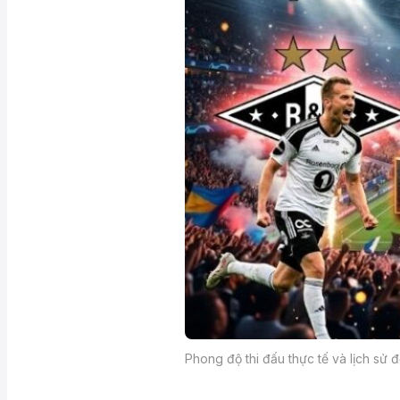
Phong độ thi đấu thực tế và lịch sử đ