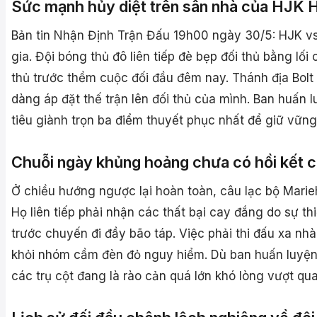
Sức mạnh hủy diệt trên sân nhà của HJK H
Bản tin Nhận Định Trận Đấu 19h00 ngày 30/5: HJK vs
gia. Đội bóng thủ đô liên tiếp đè bẹp đối thủ bằng l
thủ trước thềm cuộc đối đầu đêm nay.
Thánh địa Bolt
dàng áp đặt thế trận lên đối thủ của mình. Ban huấn 
tiêu giành trọn ba điểm thuyết phục nhất để giữ vững 
Chuỗi ngày khủng hoảng chưa có hồi kết 
Ở chiều hướng ngược lại hoàn toàn, câu lạc bộ Marieh
Họ liên tiếp phải nhận các thất bại cay đắng do sự t
trước chuyến đi đầy bão táp.
Việc phải thi đấu xa nh
khỏi nhóm cầm đèn đỏ nguy hiểm. Dù ban huấn luyện 
các trụ cột đang là rào cản quá lớn khó lòng vượt qua