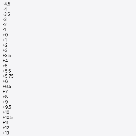
-4.5
-4
-3.5
-3
-2
-1
+0
+1
+2
+3
+3.5
+4
+5
+5.5
+5.75
+6
+6.5
+7
+8
+9
+9.5
+10
+10.5
+11
+12
+13