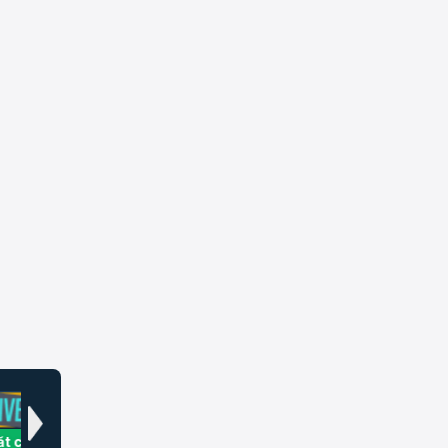
ặt cược
Đặt cược
Đặt cược
Đặt cược
Đặt cược