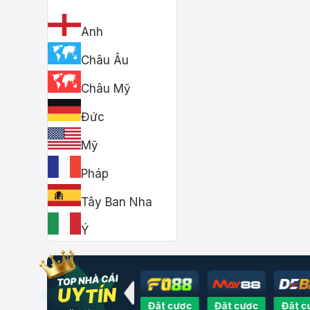
Anh
Châu Âu
Châu Mỹ
Đức
Mỹ
Pháp
Tây Ban Nha
Ý
Đặt cược
Đặt cược
Đặt cược
Đặt c