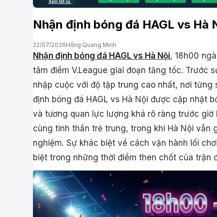
Xem tất cả
Nhận định bóng đá HAGL vs Hà N
22/07/2026
Hồng Quang Minh
Nhận định bóng đá HAGL vs Hà Nội
, 18h00 ngà
tâm điểm V.League giai đoạn tăng tốc. Trước s
nhập cuộc với độ tập trung cao nhất, nơi từng s
định bóng đá HAGL vs Hà Nội
được cập nhật b
và tương quan lực lượng khá rõ ràng trước giờ
cùng tinh thần trẻ trung, trong khi Hà Nội vẫn 
nghiệm. Sự khác biệt về cách vận hành lối chơ
biệt trong những thời điểm then chốt của trận 