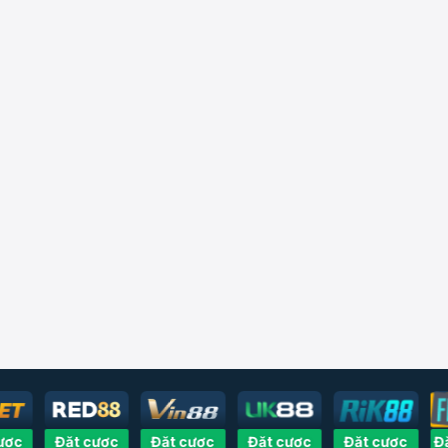
ược
Đặt cược
Đặt cược
Đặt cược
Đặt cược
Đ