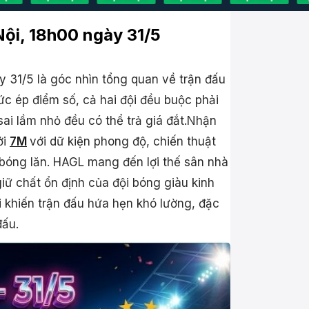
ội, 18h00 ngày 31/5
y 31/5 là góc nhìn tổng quan về trận đấu
ức ép điểm số, cả hai đội đều buộc phải
ai lầm nhỏ đều có thể trả giá đắt.
Nhận
ởi
7M
với dữ kiện phong độ, chiến thuật
 bóng lăn.
HAGL mang đến lợi thế sân nhà
giữ chất ổn định của đội bóng giàu kinh
i khiến trận đấu hứa hẹn khó lường, đặc
đấu.