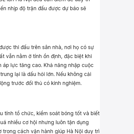
iến nhịp độ trận đấu được dự báo sẽ
được thi đấu trên sân nhà, nơi họ có sự
ất vẫn nằm ở tính ổn định, đặc biệt khi
m áp lực tăng cao.
Khả năng nhập cuộc
rung lại là dấu hỏi lớn. Nếu không cải
động trước đối thủ có kinh nghiệm.
 tính tổ chức, kiểm soát bóng tốt và biết
quá nhiều cơ hội nhưng luôn tận dụng
ơ trong cách vận hành giúp Hà Nội duy trì