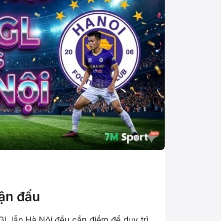
rận đấu
GL lẫn Hà Nội đều cần điểm để duy trì