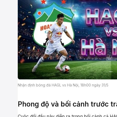
Nhận định bóng đá HAGL vs Hà Nội, 18h00 ngày 31/5
Phong độ và bối cảnh trước t
Cuộc đối đầu này diễn ra trong bối cảnh cả HA