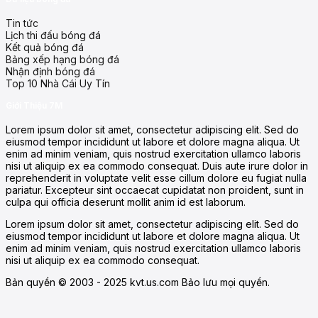
Tin tức
Lịch thi đấu bóng đá
Kết quả bóng đá
Bảng xếp hạng bóng đá
Nhận định bóng đá
Top 10 Nhà Cái Uy Tín
Giới Thiệu 7M
Lorem ipsum dolor sit amet, consectetur adipiscing elit. Sed do
eiusmod tempor incididunt ut labore et dolore magna aliqua. Ut
enim ad minim veniam, quis nostrud exercitation ullamco laboris
nisi ut aliquip ex ea commodo consequat. Duis aute irure dolor in
reprehenderit in voluptate velit esse cillum dolore eu fugiat nulla
pariatur. Excepteur sint occaecat cupidatat non proident, sunt in
culpa qui officia deserunt mollit anim id est laborum.
Lorem ipsum dolor sit amet, consectetur adipiscing elit. Sed do
eiusmod tempor incididunt ut labore et dolore magna aliqua. Ut
enim ad minim veniam, quis nostrud exercitation ullamco laboris
nisi ut aliquip ex ea commodo consequat.
Bản quyền © 2003 - 2025 kvt.us.com Bảo lưu mọi quyền.