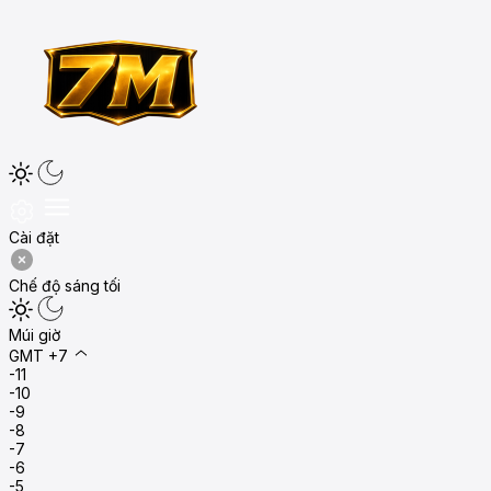
Cài đặt
Chế độ sáng tối
Múi giờ
GMT +7
-11
-10
-9
-8
-7
-6
-5