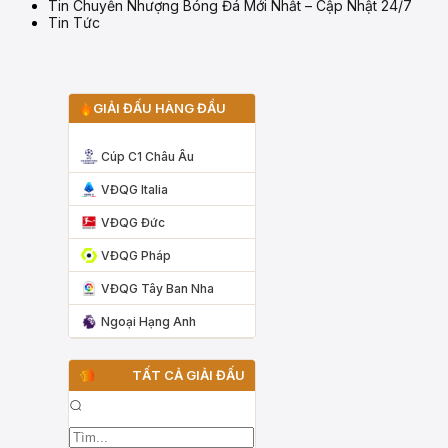
Tin Chuyển Nhượng Bóng Đá Mới Nhất – Cập Nhật 24/7
Tin Tức
GIẢI ĐẤU HÀNG ĐẦU
Cúp C1 Châu Âu
VĐQG Italia
VĐQG Đức
VĐQG Pháp
VĐQG Tây Ban Nha
Ngoại Hạng Anh
TẤT CẢ GIẢI ĐẤU