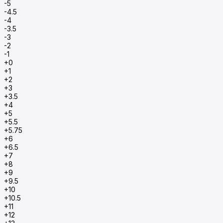
-5
-4.5
-4
-3.5
-3
-2
-1
+0
+1
+2
+3
+3.5
+4
+5
+5.5
+5.75
+6
+6.5
+7
+8
+9
+9.5
+10
+10.5
+11
+12