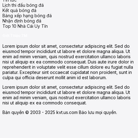
Lịch thi đấu bóng đá
Kết quả bóng đá
Bảng xếp hạng bóng đá
Nhận định bóng đá
Top 10 Nhà Cái Uy Tín
Giới Thiệu 7M
Lorem ipsum dolor sit amet, consectetur adipiscing elit. Sed do
eiusmod tempor incididunt ut labore et dolore magna aliqua. Ut
enim ad minim veniam, quis nostrud exercitation ullamco laboris
nisi ut aliquip ex ea commodo consequat. Duis aute irure dolor in
reprehenderit in voluptate velit esse cillum dolore eu fugiat nulla
pariatur. Excepteur sint occaecat cupidatat non proident, sunt in
culpa qui officia deserunt mollit anim id est laborum.
Lorem ipsum dolor sit amet, consectetur adipiscing elit. Sed do
eiusmod tempor incididunt ut labore et dolore magna aliqua. Ut
enim ad minim veniam, quis nostrud exercitation ullamco laboris
nisi ut aliquip ex ea commodo consequat.
Bản quyền © 2003 - 2025 kvt.us.com Bảo lưu mọi quyền.