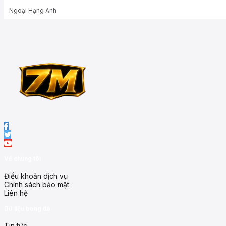
Ngoại Hạng Anh
Về chúng tôi
Điều khoản dịch vụ
Chính sách bảo mật
Liên hệ
Dữ liệu bóng đá
Tin tức