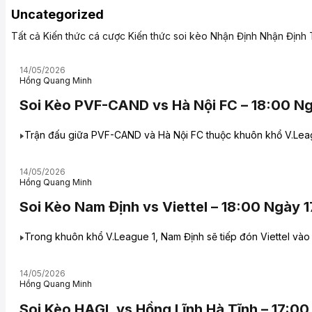
Uncategorized
Tất cả
Kiến thức cá cược
Kiến thức soi kèo
Nhận Định
Nhận Định 
14/05/2026
Hồng Quang Minh
Soi Kèo PVF-CAND vs Hà Nội FC – 18:00 Ng
Trận đấu giữa PVF-CAND và Hà Nội FC thuộc khuôn khổ V.League
14/05/2026
Hồng Quang Minh
Soi Kèo Nam Định vs Viettel – 18:00 Ngày 
Trong khuôn khổ V.League 1, Nam Định sẽ tiếp đón Viettel vào l
14/05/2026
Hồng Quang Minh
Soi Kèo HAGL vs Hồng Lĩnh Hà Tĩnh – 17:0