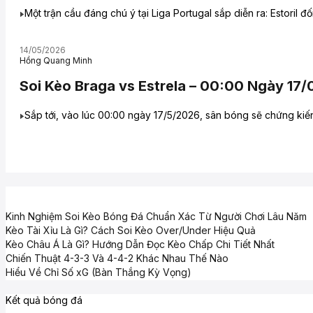
Một trận cầu đáng chú ý tại Liga Portugal sắp diễn ra: Estoril 
14/05/2026
Hồng Quang Minh
Soi Kèo Braga vs Estrela – 00:00 Ngày 17/
Sắp tới, vào lúc 00:00 ngày 17/5/2026, sân bóng sẽ chứng kiến t
Kinh Nghiệm Soi Kèo Bóng Đá Chuẩn Xác Từ Người Chơi Lâu Năm
Kèo Tài Xỉu Là Gì? Cách Soi Kèo Over/Under Hiệu Quả
Kèo Châu Á Là Gì? Hướng Dẫn Đọc Kèo Chấp Chi Tiết Nhất
Chiến Thuật 4-3-3 Và 4-4-2 Khác Nhau Thế Nào
Hiểu Về Chỉ Số xG (Bàn Thắng Kỳ Vọng)
Kết quả bóng đá