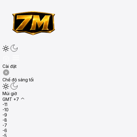
Cài đặt
Chế độ sáng tối
Múi giờ
GMT +7
-11
-10
-9
-8
-7
-6
-5